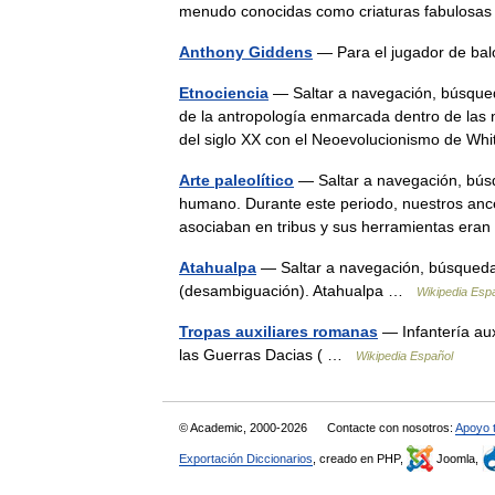
menudo conocidas como criaturas fabulosas e
Anthony Giddens
— Para el jugador de ba
Etnociencia
— Saltar a navegación, búsqued
de la antropología enmarcada dentro de las
del siglo XX con el Neoevolucionismo de 
Arte paleolítico
— Saltar a navegación, búsqu
humano. Durante este periodo, nuestros ances
asociaban en tribus y sus herramientas e
Atahualpa
— Saltar a navegación, búsqueda 
(desambiguación). Atahualpa …
Wikipedia Esp
Tropas auxiliares romanas
— Infantería aux
las Guerras Dacias ( …
Wikipedia Español
© Academic, 2000-2026
Contacte con nosotros:
Apoyo 
Exportación Diccionarios
, creado en PHP,
Joomla,