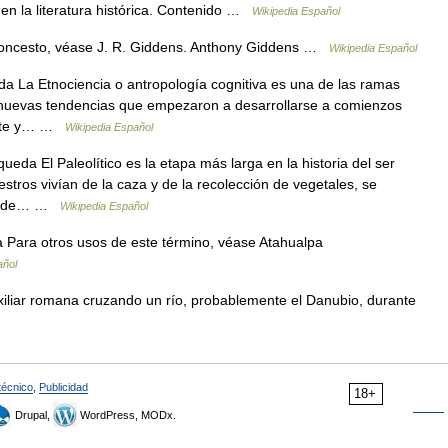
n la literatura histórica. Contenido …
Wikipedia Español
loncesto, véase J. R. Giddens. Anthony Giddens …
Wikipedia Español
a La Etnociencia o antropología cognitiva es una de las ramas
 nuevas tendencias que empezaron a desarrollarse a comienzos
White y… …
Wikipedia Español
eda El Paleolítico es la etapa más larga en la historia del ser
tros vivían de la caza y de la recolección de vegetales, se
ran de… …
Wikipedia Español
Para otros usos de este término, véase Atahualpa
añol
iliar romana cruzando un río, probablemente el Danubio, durante
técnico
,
Publicidad
18+
Drupal,
WordPress, MODx.