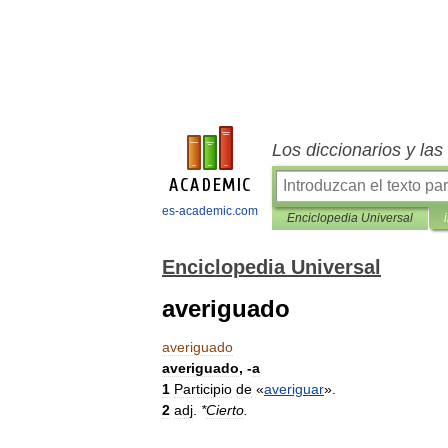
Los diccionarios y la
es-academic.com
Enciclopedia Universal
Enciclopedia Universal
averiguado
averiguado
averiguado
, -
a
1
Participio
de
«
averiguar
».
2
adj
.
*
Cierto
.