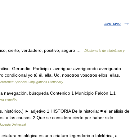
aversivo
ico, cierto, verdadero, positivo, seguro …
Diccionario de sinónimos y
itivo: Gerundio: Participio: averiguar averiguando averiguado
 condicional yo tú él, ella, Ud. nosotros vosotros ellos, ellas,
eference Spanish Conjugations Dictionary
a navegación, búsqueda Contenido 1 Municipio Falcón 1.1
dia Español
os, histórico.) ► adjetivo 1 HISTORIA De la historia: ■ el análisis de
os, a las causas. 2 Que se considera cierto por haber sido
lopedia Universal
iatura mitológica es una criatura legendaria o folclórica, a