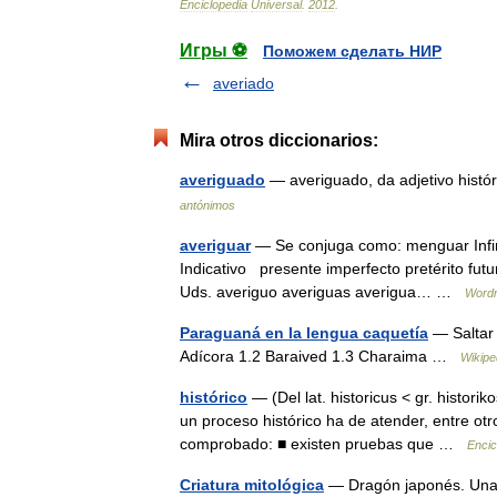
Enciclopedia
Universal
.
2012
.
Игры ⚽
Поможем сделать НИР
averiado
Mira otros diccionarios:
averiguado
— averiguado, da adjetivo histór
antónimos
averiguar
— Se conjuga como: menguar Infin
Indicativo presente imperfecto pretérito futuro
Uds. averiguo averiguas averigua… …
Wordr
Paraguaná en la lengua caquetía
— Saltar 
Adícora 1.2 Baraived 1.3 Charaima …
Wikipe
histórico
— (Del lat. historicus < gr. historik
un proceso histórico ha de atender, entre otr
comprobado: ■ existen pruebas que …
Encic
Criatura mitológica
— Dragón japonés. Una cr